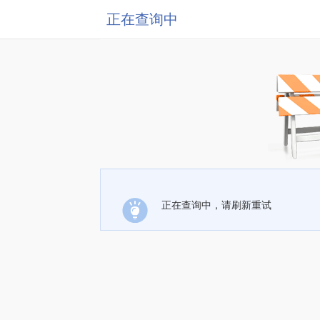
正在查询中
正在查询中，请刷新重试