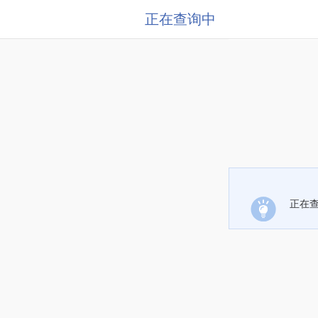
正在查询中
正在